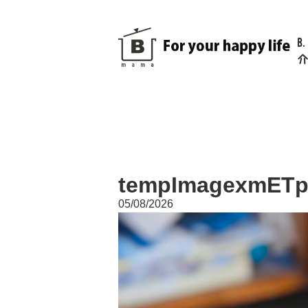
B
介
tempImagexmETp
05/08/2026