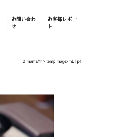
お問い合わ
お客様レポー
せ
ト
B.mama館
>
tempImagexmETp4