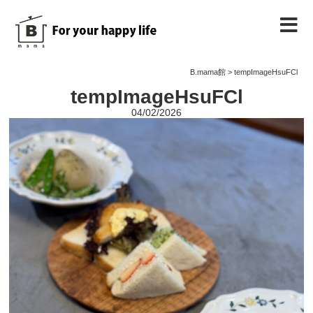
B.mama館のご紹介
B.mama館
>
tempImageHsuFCl
tempImageHsuFCl
教室のご案内
04/02/2026
教室を予約する
教室の様子
ノート
お問い合わせ