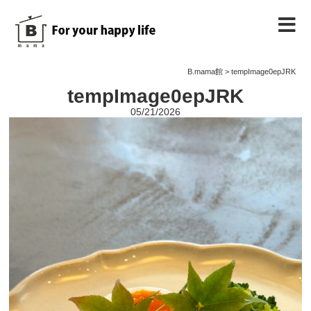
B.mama館のご紹介
B.mama館
>
tempImage0epJRK
tempImage0epJRK
教室のご案内
05/21/2026
教室を予約する
教室の様子
ノート
お問い合わせ