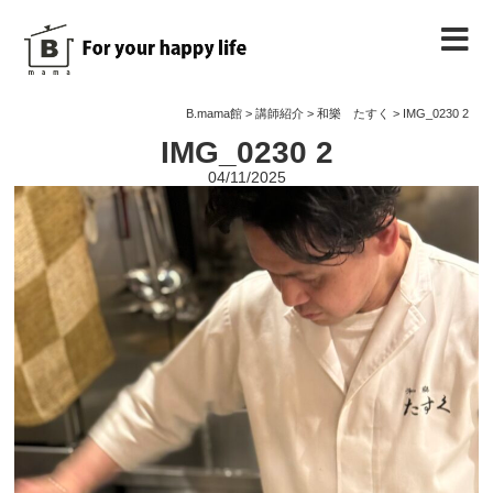
B.mama館のご紹介
B.mama館
>
講師紹介
>
和樂 たすく
>
IMG_0230 2
IMG_0230 2
教室のご案内
04/11/2025
教室を予約する
教室の様子
ノート
お問い合わせ