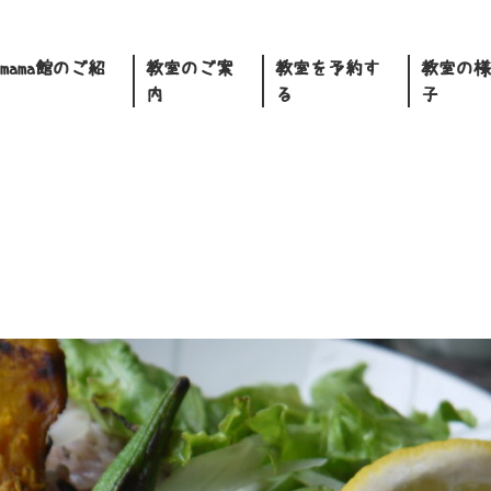
.mama館のご紹
教室のご案
教室を予約す
教室の様
内
る
子