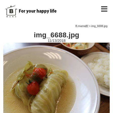
B.mama館のご紹介
B.mama館
>
img_6688.jpg
img_6688.jpg
教室のご案内
11/13/2018
教室を予約する
教室の様子
ノート
お問い合わせ