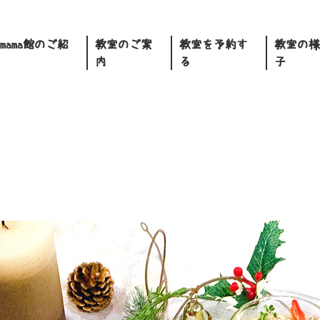
.mama館のご紹
教室のご案
教室を予約す
教室の様
内
る
子