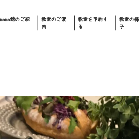
.mama館のご紹
教室のご案
教室を予約す
教室の様
内
る
子