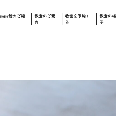
.mama館のご紹
教室のご案
教室を予約す
教室の様
内
る
子