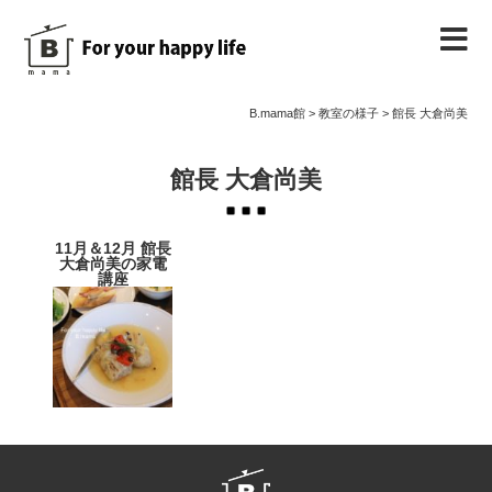
B.mama館のご紹介
B.mama館
>
教室の様子
>
館長 大倉尚美
教室のご案内
館長 大倉尚美
教室を予約する
11月＆12月 館長
大倉尚美の家電
講座
教室の様子
ノート
お問い合わせ