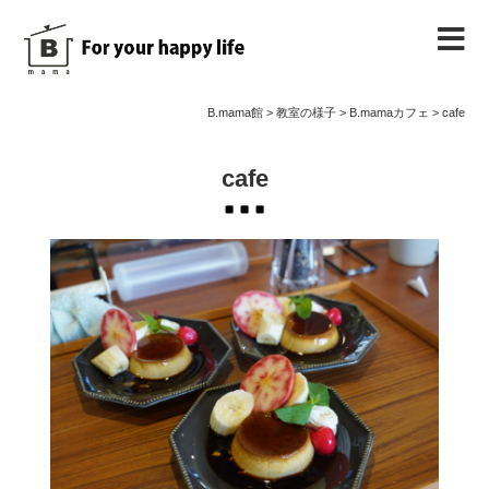
B.mama館のご紹介
B.mama館
>
教室の様子
>
B.mamaカフェ
>
cafe
教室のご案内
cafe
教室を予約する
教室の様子
ノート
お問い合わせ