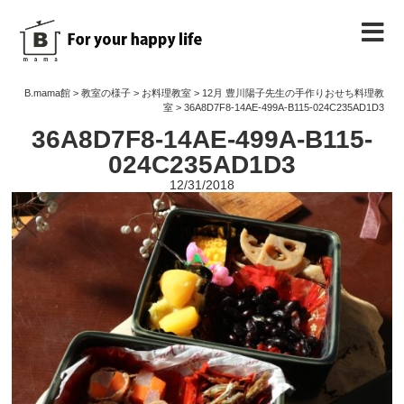
B.mama館のご紹介
B.mama館
>
教室の様子
>
お料理教室
>
12月 豊川陽子先生の手作りおせち料理教
室
>
36A8D7F8-14AE-499A-B115-024C235AD1D3
36A8D7F8-14AE-499A-B115-
教室のご案内
024C235AD1D3
12/31/2018
教室を予約する
教室の様子
ノート
お問い合わせ