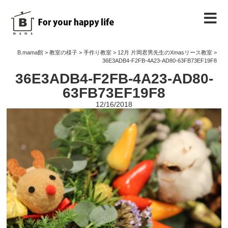
B.mama館のご紹介
B.mama館
>
教室の様子
>
手作り教室
>
12月 片岡君男先生のXmasリース教室
>
36E3ADB4-F2FB-4A23-AD80-63FB73EF19F8
36E3ADB4-F2FB-4A23-AD80-
教室のご案内
63FB73EF19F8
12/16/2018
教室を予約する
教室の様子
ノート
お問い合わせ