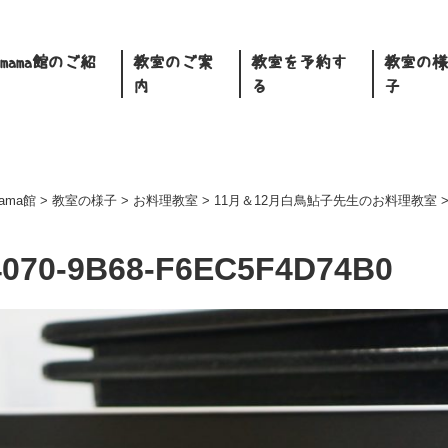
.mama館のご紹
教室のご案
教室を予約す
教室の様
内
る
子
mama館
>
教室の様子
>
お料理教室
>
11月＆12月白鳥鮎子先生のお料理教室
4070-9B68-F6EC5F4D74B0