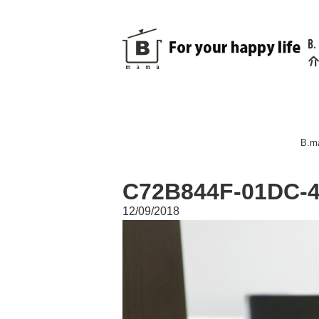
B
介
B.
C72B844F-01DC-
12/09/2018