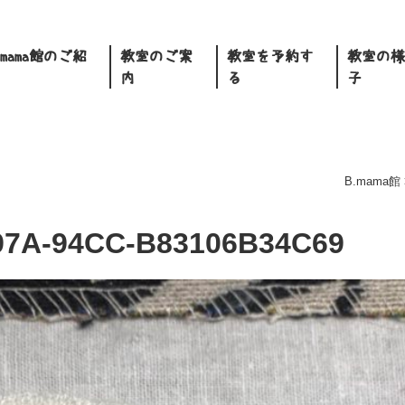
.mama館のご紹
教室のご案
教室を予約す
教室の様
内
る
子
B.mama館
97A-94CC-B83106B34C69