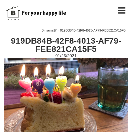
B.mama館のご紹介
B.mama館
>
919DB84B-42F8-4013-AF79-FEE821CA15F5
919DB84B-42F8-4013-AF79-
教室のご案内
FEE821CA15F5
01/26/2021
教室を予約する
教室の様子
ノート
お問い合わせ