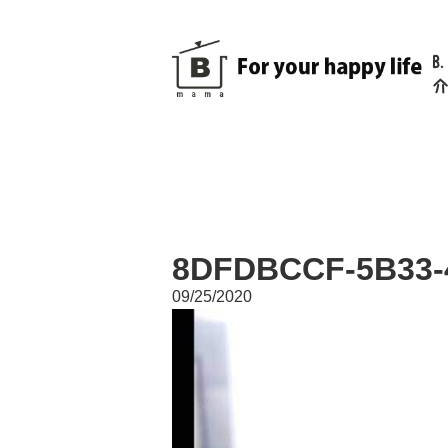
B
介
8DFDBCCF-5B33-
09/25/2020