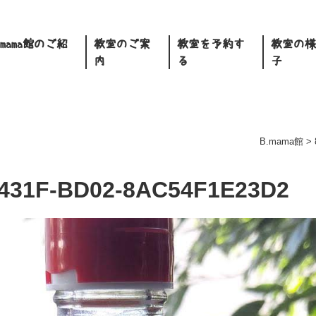
.mama館のご紹
教室のご案
教室を予約す
教室の様
内
る
子
B.mama館
>
431F-BD02-8AC54F1E23D2