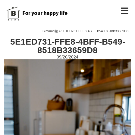
B.mama館のご紹介
B.mama館
>
5E1ED731-FFE8-4BFF-B549-8518B33659D8
5E1ED731-FFE8-4BFF-B549-
教室のご案内
8518B33659D8
09/26/2024
教室を予約する
教室の様子
ノート
お問い合わせ